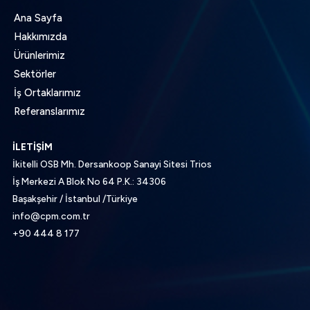
Ana Sayfa
Hakkımızda
Ürünlerimiz
Sektörler
İş Ortaklarımız
Referanslarımız
İLETİŞİM
İkitelli OSB Mh. Dersankoop Sanayi Sitesi Trios
İş Merkezi A Blok No 64 P.K.: 34306
Başakşehir / İstanbul /Türkiye
info@cpm.com.tr
+90 444 8 177