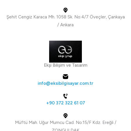
Şehit Cengiz Karaca Mh. 1058 Sk. No:4/7 Öveçler, Çankaya
/ Ankara
Ekşi Bilişim ve Tasarım
info@eksibilgisayar.com.tr
+90 372 322 61 07
Müftü Mah. Uğur Mumcu Cad. No:15/F Kdz. Ereğli /
ZONGULDAK