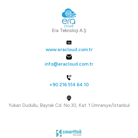
Era Teknoloji A.Ş
www.eracloud.com.tr
info@eracloud.com.tr
+90 216 514 64 10
Yukarı Dudullu, Bayrak Cd. No:30, Kat: 1 Ümraniye/İstanbul