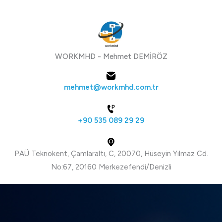
WORKMHD - Mehmet DEMİRÖZ
mehmet@workmhd.com.tr
+90 535 089 29 29
PAÜ Teknokent, Çamlaraltı, C, 20070, Hüseyin Yılmaz Cd.
No:67, 20160 Merkezefendi/Denizli