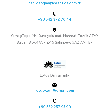
naci.ozoglan@practica.com.tr
+90 542 272 70 44
YamaçTepe Mh. Burç yolu cad. Mahmut Tevfik ATAY
Bulvarı Blok:4/A – Z/15 Şahinbey/GAZİANTEP
Lotus Danışmanlık
lotusyzdn@gmail.com
+90 532 257 95 90