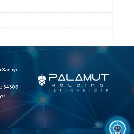
p Sanayi
K.: 34306
iye