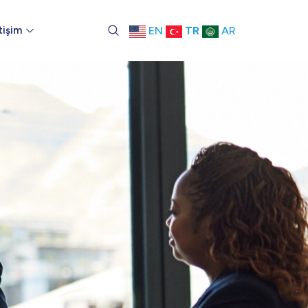
tişim
EN
TR
AR