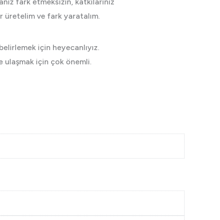
nız fark etmeksizin, katkılarınız
ler üretelim ve fark yaratalım.
elirlemek için heyecanlıyız.
ze ulaşmak için çok önemli.