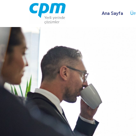
Skip
to
Ana Sayfa
Ür
content