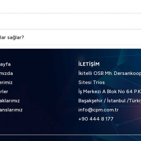
lar sağlar?
ayfa
İLETİŞİM
mızda
İkitelli OSB Mh. Dersankoo
erimiz
Sitesi Trios
rler
İş Merkezi A Blok No 64 P.
aklarımız
Başakşehir / İstanbul /Türk
anslarımız
info@cpm.com.tr
+90 444 8 177