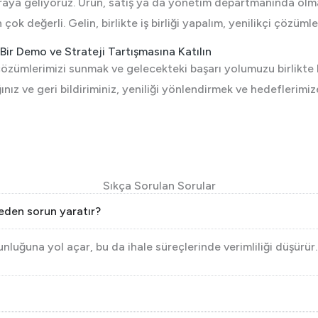
araya geliyoruz. Ürün, satış ya da yönetim departmanında olma
n çok değerli. Gelin, birlikte iş birliği yapalım, yenilikçi çözüm
 Bir Demo ve Strateji Tartışmasına Katılın
çözümlerimizi sunmak ve gelecekteki başarı yolumuzu birlikte b
nız ve geri bildiriminiz, yeniliği yönlendirmek ve hedeflerimi
Sıkça Sorulan Sorular
neden sorun yaratır?
luğuna yol açar, bu da ihale süreçlerinde verimliliği düşürür.